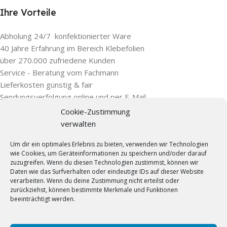
Ihre Vorteile
Abholung 24/7 konfektionierter Ware
40 Jahre Erfahrung im Bereich Klebefolien
über 270.000 zufriedene Kunden
Service - Beratung vom Fachmann
Lieferkosten günstig & fair
Sendungsverfolgung online und per E-Mail
Zubehör Lieferung auch samstags mit DHL
Cookie-Zustimmung
Schnelle und einfache Abwicklung
verwalten
Um dir ein optimales Erlebnis zu bieten, verwenden wir Technologien
wie Cookies, um Geräteinformationen zu speichern und/oder darauf
Kontaktdaten
zuzugreifen. Wenn du diesen Technologien zustimmst, können wir
Daten wie das Surfverhalten oder eindeutige IDs auf dieser Website
Selbstklebefolien.com
verarbeiten. Wenn du deine Zustimmung nicht erteilst oder
zurückziehst, können bestimmte Merkmale und Funktionen
beeinträchtigt werden.
Add Connect UG & Co. KG
Gütersloher Str. 69 a 33161 Hövelhof