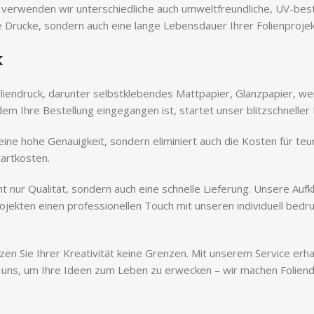
lb verwenden wir unterschiedliche auch umweltfreundliche, UV-bes
e Drucke, sondern auch eine lange Lebensdauer Ihrer Folienproje
k
Foliendruck, darunter selbstklebendes Mattpapier, Glanzpapier, we
m Ihre Bestellung eingegangen ist, startet unser blitzschneller
ine hohe Genauigkeit, sondern eliminiert auch die Kosten für te
tartkosten.
ht nur Qualität, sondern auch eine schnelle Lieferung. Unsere Auf
rojekten einen professionellen Touch mit unseren individuell bed
tzen Sie Ihrer Kreativität keine Grenzen. Mit unserem Service erh
e uns, um Ihre Ideen zum Leben zu erwecken – wir machen Foliend