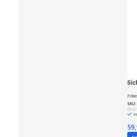
Sic
Foli
SKU
I
59