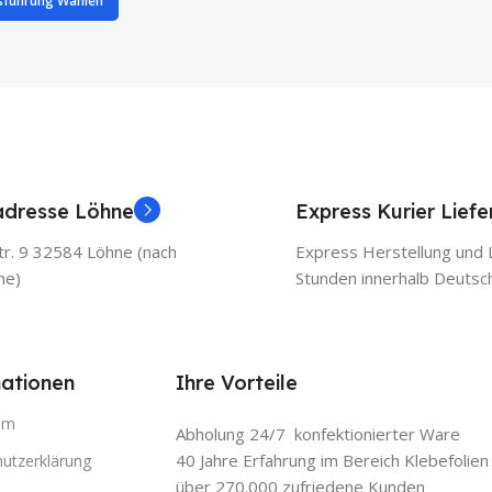
sführung Wählen
adresse Löhne
Express Kurier Lief
r. 9 32584 Löhne (nach
Express Herstellung und L
he)
Stunden innerhalb Deutsc
ationen
Ihre Vorteile
um
Abholung 24/7 konfektionierter Ware
40 Jahre Erfahrung im Bereich Klebefolien
utzerklärung
über 270.000 zufriedene Kunden