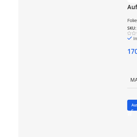
Auf
Foli
SKU
I
17
MA
Au
WE