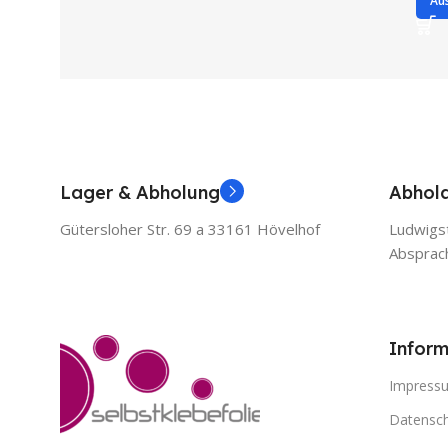
Au
Lager & Abholung
Abhol
Gütersloher Str. 69 a 33161 Hövelhof
Ludwigst
Absprac
Inform
Impress
Datensch