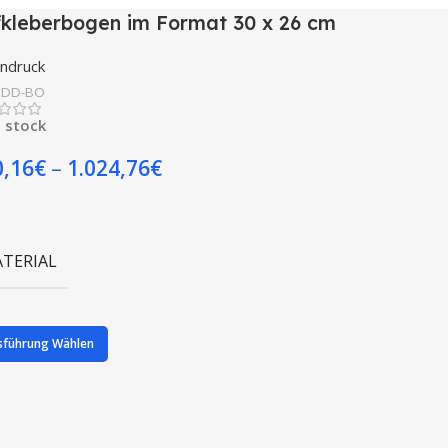
kleberbogen im Format 30 x 26 cm
endruck
:
DD-BO
n stock
0,16
€
–
1.024,76
€
TERIAL
sführung Wählen
ITERVERARBEITUNG