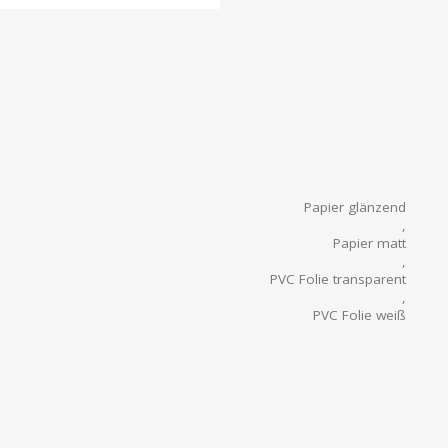
Papier glänzend
,
Papier matt
,
PVC Folie transparent
,
PVC Folie weiß
Zuschnitt freie Form
,
Zuschnitt rechteckig