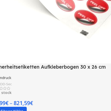
herheitsetiketten Aufkleberbogen 30 x 26 cm
endruck
:
DD-Sec
n stock
,99
€
–
821,59
€