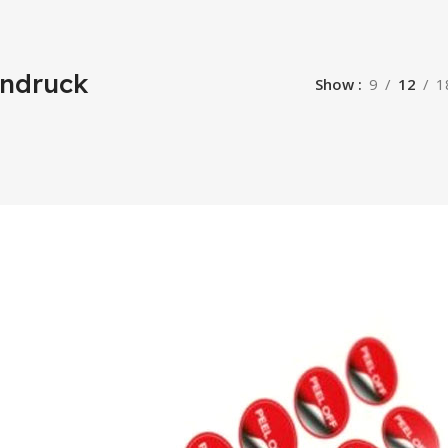
endruck
Show
9
12
1