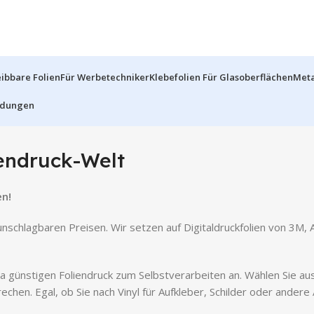
ibbare Folien
Für Werbetechniker
Klebefolien Für Glasoberflächen
Meta
dungen
endruck-Welt
en!
unschlagbaren Preisen. Wir setzen auf Digitaldruckfolien von 3M, 
a günstigen Foliendruck zum Selbstverarbeiten an. Wählen Sie aus e
rechen. Egal, ob Sie nach Vinyl für Aufkleber, Schilder oder ande