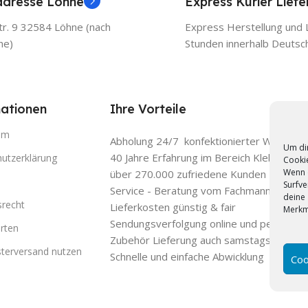
adresse Löhne
Express Kurier Lief
r. 9 32584 Löhne (nach
Express Herstellung und L
he)
Stunden innerhalb Deutsc
ationen
Ihre Vorteile
um
Abholung 24/7 konfektionierter Ware
Um dir
40 Jahre Erfahrung im Bereich Klebefolien
utzerklärung
Cookie
Wenn 
über 270.000 zufriedene Kunden
Surfve
Service - Beratung vom Fachmann
deine 
srecht
Lieferkosten günstig & fair
Merkm
Sendungsverfolgung online und per E-Mail
rten
Zubehör Lieferung auch samstags mit DH
sterversand nutzen
Schnelle und einfache Abwicklung
Coo