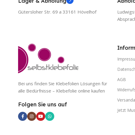
Lager & Abholung
Abhol
Gütersloher Str. 69 a 33161 Hövelhof
Ludwigst
Absprac
Inform
Impress
Datensch
AGB
Bei uns finden Sie Klebefolien Lösungen für
Widerruf
alle Bedürfnisse – Klebefolie online kaufen
Versanda
Folgen Sie uns auf
Jetzt Mu