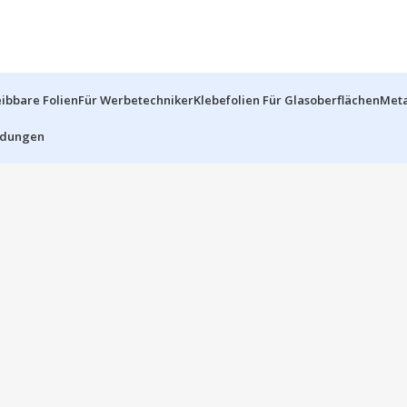
ibbare Folien
Für Werbetechniker
Klebefolien Für Glasoberflächen
Meta
dungen