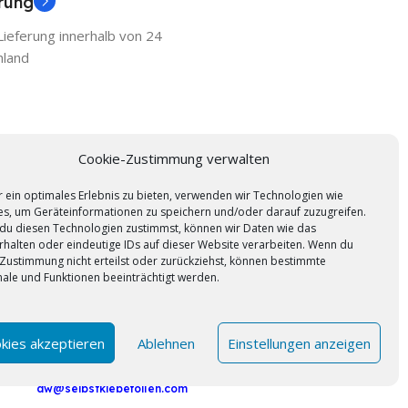
erung
ieferung innerhalb von 24
hland
Kontaktdaten
Cookie-Zustimmung verwalten
Selbstklebefolien.com
 ein optimales Erlebnis zu bieten, verwenden wir Technologien wie
s, um Geräteinformationen zu speichern und/oder darauf zuzugreifen.
Add Connect UG & Co. KG
du diesen Technologien zustimmst, können wir Daten wie das
rhalten oder eindeutige IDs auf dieser Website verarbeiten. Wenn du
Gütersloher Str. 69 a 33161 Hövelhof
Zustimmung nicht erteilst oder zurückziehst, können bestimmte
ale und Funktionen beeinträchtigt werden.
Wir sind für Sie da
L
Mo.-Fr 9 bis 16Uhr
kies akzeptieren
Ablehnen
Einstellungen anzeigen
Hotline
05257-934402
dw@selbstklebefolien.com