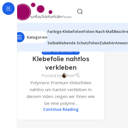
Farbige Klebefolien
Folien Nach Maß
Beschre
Kategorien
Selbstklebende Schutzfolien
Zubehör
Anwen
KLEBEFOLIE BEARBEITEN
Klebefolie nahtlos
verkleben
Posted by
mm
Polymere Premium Klebefolien
nahtlos um Kanten verkleben In
diesem Video zeigen wir Ihnen wie
Sie eine polyme...
Continue Reading