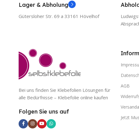
Lager & Abholung
Abhol
Gütersloher Str. 69 a 33161 Hövelhof
Ludwigst
Absprac
Inform
Impress
Datensch
AGB
Bei uns finden Sie Klebefolien Lösungen für
Widerruf
alle Bedürfnisse – Klebefolie online kaufen
Versanda
Folgen Sie uns auf
Jetzt Mu