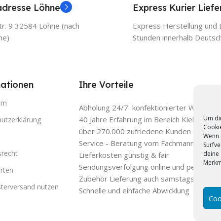
adresse Löhne
Express Kurier Lief
r. 9 32584 Löhne (nach
Express Herstellung und L
he)
Stunden innerhalb Deutsc
ationen
Ihre Vorteile
um
Abholung 24/7 konfektionierter Ware
Um dir
40 Jahre Erfahrung im Bereich Klebefolien
utzerklärung
Cookie
über 270.000 zufriedene Kunden
Wenn 
Service - Beratung vom Fachmann
Surfve
srecht
deine 
Lieferkosten günstig & fair
Merkm
Sendungsverfolgung online und per E-Mail
rten
Zubehör Lieferung auch samstags mit DH
sterversand nutzen
Schnelle und einfache Abwicklung
Coo