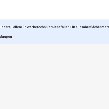
ibbare Folien
Für Werbetechniker
Klebefolien Für Glasoberflächen
Meta
dungen