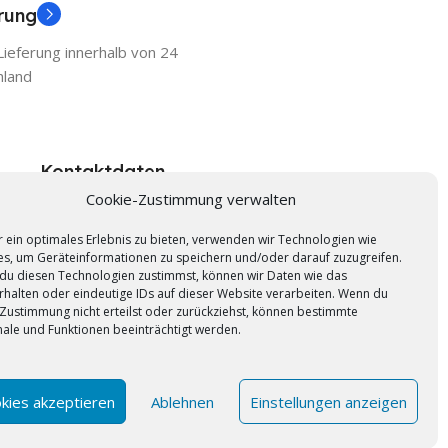
erung
ieferung innerhalb von 24
hland
Kontaktdaten
Cookie-Zustimmung verwalten
Selbstklebefolien.com
 ein optimales Erlebnis zu bieten, verwenden wir Technologien wie
s, um Geräteinformationen zu speichern und/oder darauf zuzugreifen.
Add Connect UG & Co. KG
du diesen Technologien zustimmst, können wir Daten wie das
Gütersloher Str. 69 a 33161 Hövelhof
rhalten oder eindeutige IDs auf dieser Website verarbeiten. Wenn du
Zustimmung nicht erteilst oder zurückziehst, können bestimmte
ale und Funktionen beeinträchtigt werden.
Wir sind für Sie da
L
Mo.-Fr 9 bis 16Uhr
kies akzeptieren
Ablehnen
Einstellungen anzeigen
Hotline
05257-934402
dw@selbstklebefolien.com